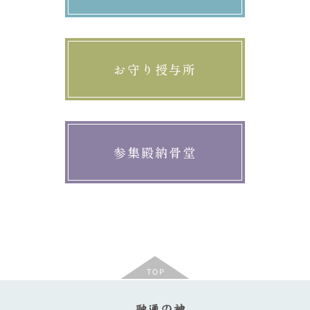
お守り授与所
参集殿納骨堂
TOP