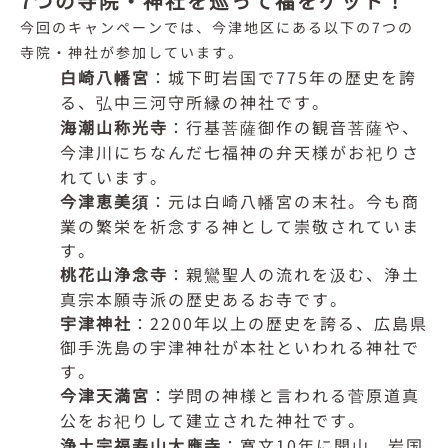
7つの寺院・神社を巡って福をゲット！
今回のキャンペーンでは、今津地区にある以下の7つの
寺院・神社が参加しています。
白崎八幡宮
：城下町岩国で775年の歴史を誇
る、弘中三河守所縁の神社です。
海潮山称光寺
：行基菩薩御作の観音菩薩や、
今津川にちなんだ七福神の弁天様がお祀りさ
れています。
今津恵美須
：元は白崎八幡宮の末社。今も商
業の繁栄を祈念する神として崇敬されていま
す。
桃花山浄念寺
：親鸞聖人の流れを汲む、浄土
真宗本願寺派の歴史あるお寺です。
宇津神社
：2200年以上の歴史を誇る、広島県
御手洗島の宇津神社が本社といわれる神社で
す。
今津天満宮
：学問の神様と言われる菅原道真
公をお祀りして建立された神社です。
浄土宗福寿山大應寺
：寛文10年に開山、岩国