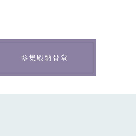
参集殿納骨堂